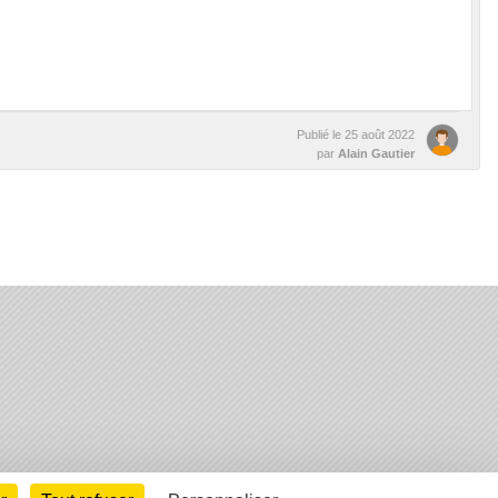
Publié le
25 août 2022
par
Alain Gautier
arte cookies
Gestion des cookies