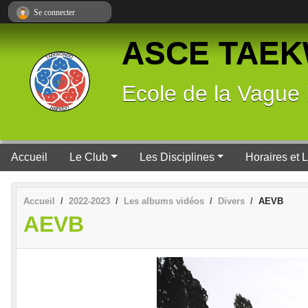
Panneau de gestion des cookies
Se connecter
ASCE TAE
Ecole de la Vague
Accueil
Le Club
Les Disciplines
Horaires et 
Accueil
2022-2023
Les albums vidéos
Divers
AEVB
AEVB